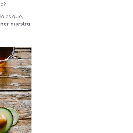
no?
a es que,
ner nuestra