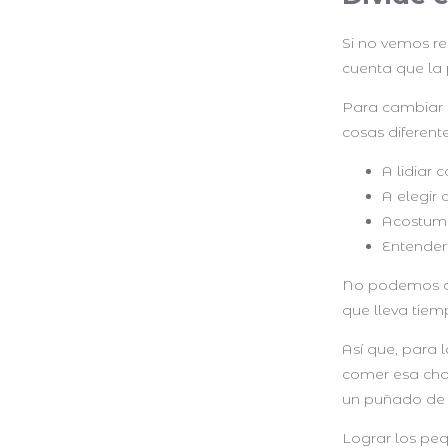
Si no vemos r
cuenta que la 
Para cambiar 
cosas diferente
A lidiar 
A elegir
Acostumb
Entender
No podemos ap
que lleva tie
Así que, para 
comer esa cho
un puñado de 
Lograr los peq