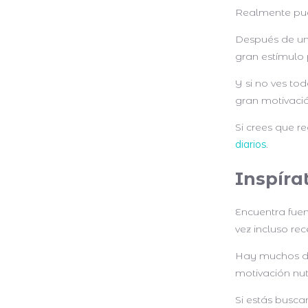
Realmente pue
Después de una
gran estímulo 
Y si no ves to
gran motivaci
Si crees que r
diarios
.
Inspíra
Encuentra fue
vez incluso rec
Hay muchos do
motivación nut
Si estás buscan