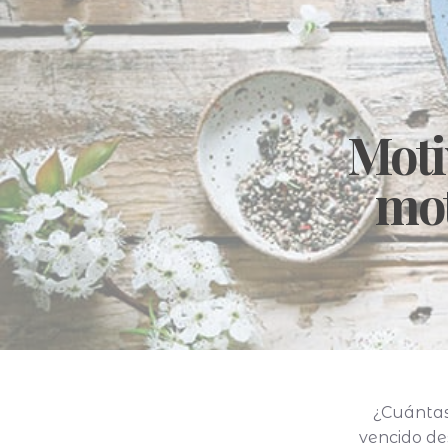
Moti
mot
¿Cuántas
vencido de