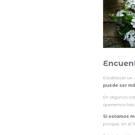
Encuent
Establecer un o
puede ser más
En algunos ca
queremos hace
Si estamos mo
porque, en el