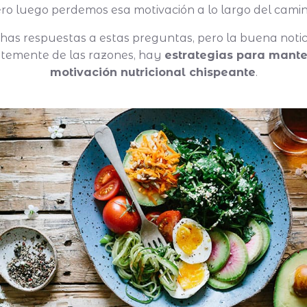
ro luego perdemos esa motivación a lo largo del cami
as respuestas a estas preguntas, pero la buena notici
temente de las razones, hay
estrategias para mante
motivación nutricional chispeante
.