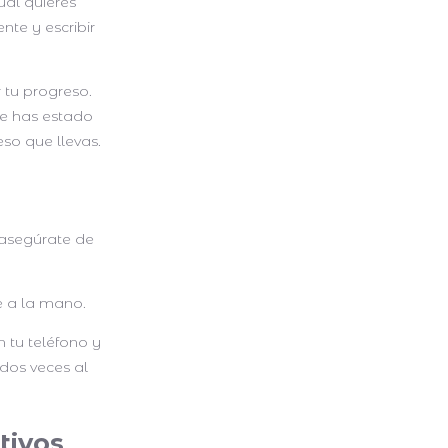
ual quieres
nte y escribir
 tu progreso.
ue has estado
eso que llevas.
 asegúrate de
e a la mano.
n tu teléfono y
dos veces al
tivos