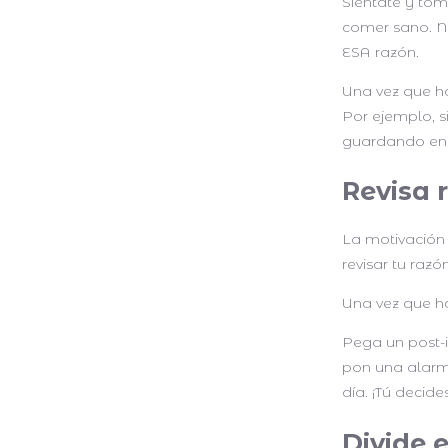
Siéntate y tó
comer sano. Na
ESA razón.
Una vez que ha
Por ejemplo, s
guardando en t
Revisa 
La motivación 
revisar tu raz
Una vez que h
Pega un post-i
pon una alarma
día. ¡Tú decides
Divide 