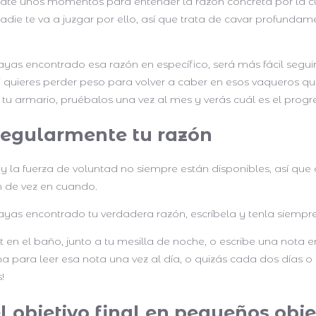
mate unos momentos para entender la razón concreta por la c
die te va a juzgar por ello, así que trata de cavar profundame
yas encontrado esa razón en específico, será más fácil seguir
i quieres perder peso para volver a caber en esos vaqueros q
u armario, pruébalos una vez al mes y verás cuál es el progr
regularmente tu razón
y la fuerza de voluntad no siempre están disponibles, así que
ón de vez en cuando.
ayas encontrado tu verdadera razón, escríbela y tenla siempr
t en el baño, junto a tu mesilla de noche, o escribe una nota e
 para leer esa nota una vez al día, o quizás cada dos días o 
!
el objetivo final en pequeños obje