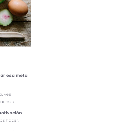
zar esa meta
l vez
enencia.
motivación
os hacer.