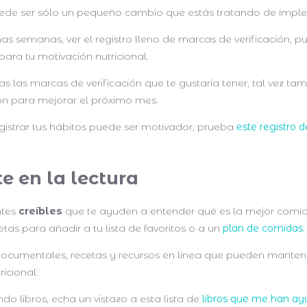
de ser sólo un pequeño cambio que estás tratando de impl
s semanas, ver el registro lleno de marcas de verificación, p
para tu motivación nutricional.
das las marcas de verificación que te gustaría tener, tal vez t
ón para mejorar el próximo mes.
egistrar tus hábitos puede ser motivador, prueba
este registro d
te en la lectura
ntes
creíbles
que te ayuden a entender qué es la mejor comida 
etas para añadir a tu lista de favoritos o a un
plan de comidas
cumentales, recetas y recursos en línea que pueden mantene
ricional.
do libros, echa un vistazo a esta lista de
libros que me han a