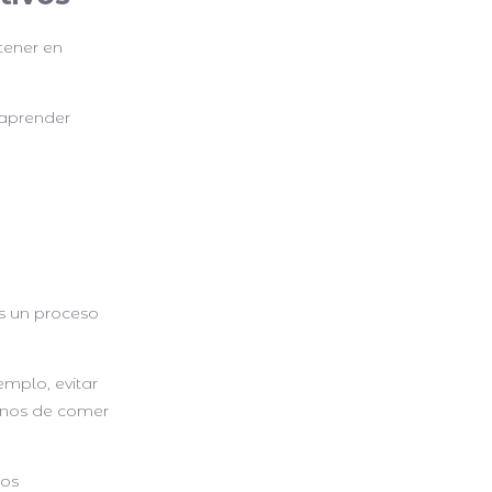
tener en
 aprender
s un proceso
mplo, evitar
rnos de comer
mos