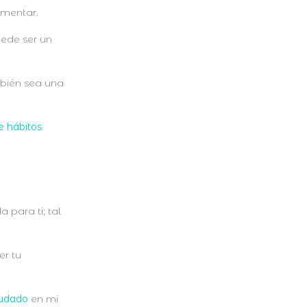
ementar.
uede ser un
ambién sea una
e hábitos
para ti; tal
.
r tu
yudado
en mi