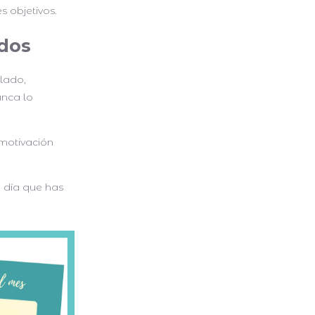
 objetivos.
ados
lado,
unca lo
 motivación
 día que has