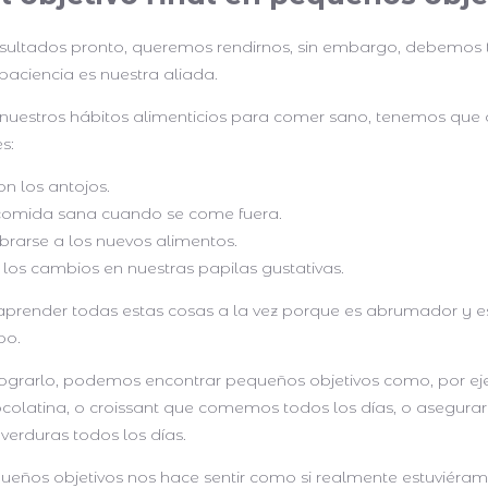
esultados pronto, queremos rendirnos, sin embargo, debemos 
paciencia es nuestra aliada.
nuestros hábitos alimenticios para comer sano, tenemos que
s:
con los antojos.
 comida sana cuando se come fuera.
rarse a los nuevos alimentos.
 los cambios en nuestras papilas gustativas.
render todas estas cosas a la vez porque es abrumador y e
mpo.
lograrlo, podemos encontrar pequeños objetivos como, por eje
colatina, o croissant que comemos todos los días, o asegura
verduras todos los días.
ueños objetivos nos hace sentir como si realmente estuviéra