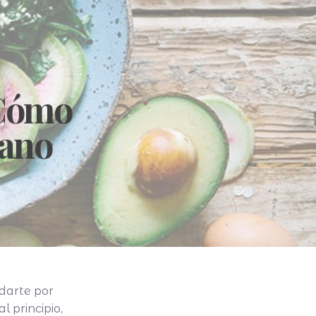
 Cómo
sano
darte por
 principio,