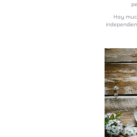
pe
Hay much
independien