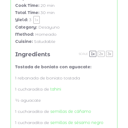
Cook Time:
20 min
Total Time:
30 min
Yield:
3
1
x
Category:
Desayuno
Method:
Horneado
Cuisine:
Saludable
Ingredients
1x
2x
3x
SCALE
Tostada de boniato con aguacate:
1
rebanada de boniato tostada
1
cucharadita de
tahini
½
aguacate
1
cucharadita de
semillas de cáñamo
1
cucharadita de
semillas de sésamo negro