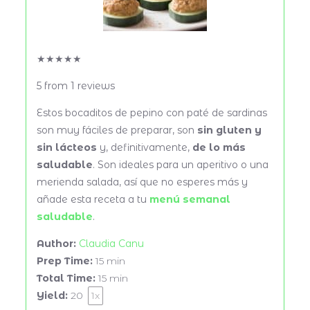
★
★
★
★
★
5
from
1
reviews
Estos bocaditos de pepino con paté de sardinas
son muy fáciles de preparar, son
sin gluten y
sin lácteos
y, definitivamente,
de lo más
saludable
. Son ideales para un aperitivo o una
merienda salada, así que no esperes más y
añade esta receta a tu
menú semanal
saludable
.
Author:
Claudia Canu
Prep Time:
15 min
Total Time:
15 min
Yield:
20
1
x