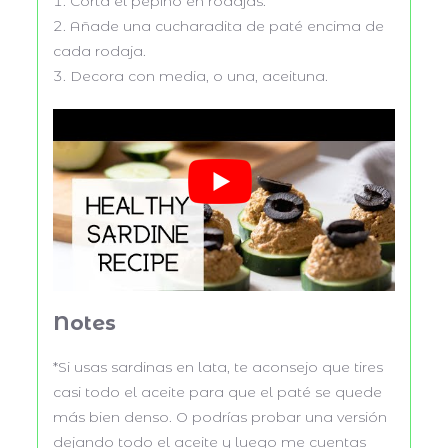
Corta el pepino en rodajas.
Añade una cucharadita de paté encima de
cada rodaja.
Decora con media, o una, aceituna.
Notes
*Si usas sardinas en lata, te aconsejo que tires
casi todo el aceite para que el paté se quede
más bien denso. O podrías probar una versión
dejando todo el aceite y luego me cuentas