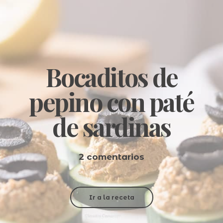
Bocaditos de
pepino con paté
de sardinas
2 comentarios
Ir a la receta